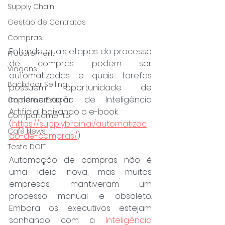
Supply Chain
Gestão de Contratos
Compras
Entenda quais etapas do processo 
Procurement
de compras podem ser 
Viagens
automatizadas e quais tarefas 
Backdoor Selling
possuem oportunidade de 
implementação de Inteligência 
Comércio Exterior
Artificial baixando o e-book. 
Comportamento
(
https://supplybrain.ai/automatizac
Café News
ao-de-compras/
)
Teste DOIT
Automação de compras não é 
uma ideia nova, mas muitas 
empresas mantiveram um 
processo manual e obsoleto. 
Embora os executivos estejam 
sonhando com a 
Inteligência 