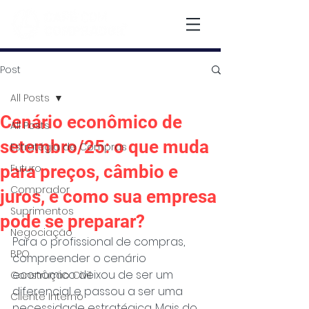
Post
All Posts
Cenário econômico de
All Posts
setembro/25: o que muda
Estratégia de Compras
para preços, câmbio e
Futuro
Comprador
juros, e como sua empresa
Suprimentos
pode se preparar?
Negociação
Para o profissional de compras, 
BPO
compreender o cenário 
econômico deixou de ser um 
Construção Civil
diferencial e passou a ser uma 
Cliente Interno
necessidade estratégica. Mais do 