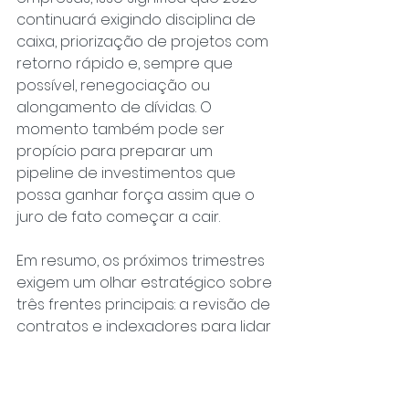
continuará exigindo disciplina de 
caixa, priorização de projetos com 
retorno rápido e, sempre que 
possível, renegociação ou 
alongamento de dívidas. O 
momento também pode ser 
propício para preparar um 
pipeline de investimentos que 
possa ganhar força assim que o 
juro de fato começar a cair.
Em resumo, os próximos trimestres 
exigem um olhar estratégico sobre 
três frentes principais: a revisão de 
contratos e indexadores para lidar 
com um cenário de inflação 
instável, a adoção de políticas 
claras de gestão cambial e o 