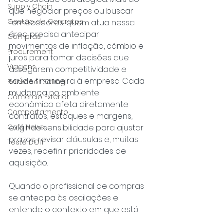
Supply Chain
que negociar preços ou buscar 
Gestão de Contratos
fornecedores, quem atua nessa 
área precisa antecipar 
Compras
movimentos de inflação, câmbio e 
Procurement
juros para tomar decisões que 
Viagens
assegurem competitividade e 
saúde financeira à empresa. Cada 
Backdoor Selling
mudança no ambiente 
Comércio Exterior
econômico afeta diretamente 
Comportamento
contratos, estoques e margens, 
Café News
exigindo sensibilidade para ajustar 
prazos, revisar cláusulas e, muitas 
Teste DOIT
vezes, redefinir prioridades de 
aquisição. 
Quando o profissional de compras 
se antecipa às oscilações e 
entende o contexto em que está 