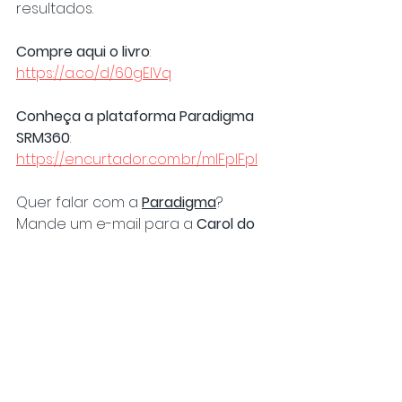
resultados.
Compre aqui o livro
: 
https://a.co/d/60gEIVq
Conheça a plataforma Paradigma 
SRM360
: 
https://encurtador.com.br/mlFplFpl
Quer falar com a 
Paradigma
? 
Mande um e-mail para a 
Carol do 
Café -
caroline.silva@cafecomcomprador.
com.br
Precisa de ajuda em alguma 
demanda específica? O Café 
pode te ajudar.
Acesse: 