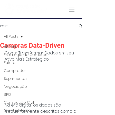
Post
All Posts
Compras Data-Driven
All Posts
Como Transformar Dados em seu 
Estratégia de Compras
Ativo Mais Estratégico
Futuro
Comprador
Suprimentos
Negociação
BPO
Construção Civil
Na era digital, os dados são 
Cliente Interno
frequentemente descritos como o 