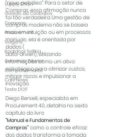
"novo petróleo". Para o setor de 
Supply Chain
Compras, essa afirmação nunca 
Gestão de Contratos
foi tão verdadeira. Uma gestão de 
Compras
compras moderna não se baseia 
mais em intuição ou em processos 
Procurement
manuais; ela é orientada por 
Viagens
dados (
Backdoor Selling
data-driven), utilizando 
Comércio Exterior
informações como um ativo 
estratégico para otimizar custos, 
Comportamento
mitigar riscos e impulsionar a 
Café News
inovação.
Teste DOIT
Diego Berselli, especialista em 
Procurement 4.0, detalha no sexto 
capítulo do livro
"Manual e Fundamentos de 
Compras" 
como o controle eficaz 
dos dados transforma a tomada 