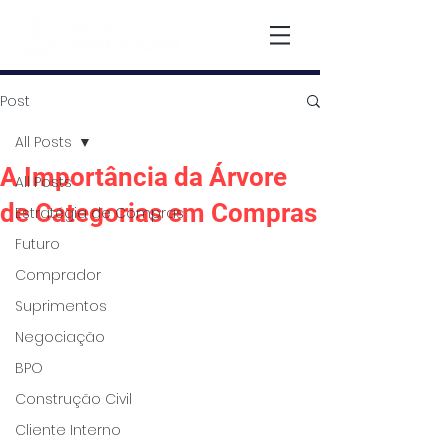
Post
All Posts
A Importância da Árvore
All Posts
de Categorias em Compras
Estratégia de Compras
Futuro
Comprador
Suprimentos
Negociação
BPO
Construção Civil
Cliente Interno