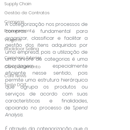
Supply Chain
Gestão de Contratos
Compras
A categorização nos processos de 
Procurement
compras é fundamental para 
organizar, classificar e facilitar a 
Viagens
gestão dos itens adquiridos por 
Backdoor Selling
uma empresa, pois a utilização de 
Comércio Exterior
uma árvore de categorias é uma 
abordagem especialmente 
Comportamento
eficiente nesse sentido, pois 
Café News
permite uma estrutura hierárquica 
Teste DOIT
que agrupa os produtos ou 
serviços de acordo com suas 
características e finalidades, 
apoiando no processo de S
pend 
Analysis
.
É através da categorização que a 