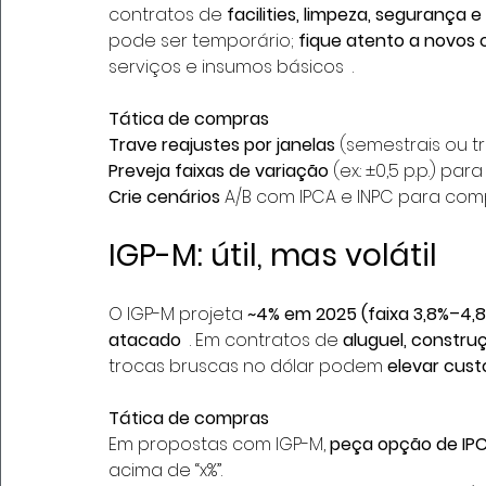
contratos de 
facilities, limpeza, segurança
pode ser temporário; 
fique atento a novos
serviços e insumos básicos  .
Tática de compras
Trave reajustes por janelas
 (semestrais ou t
Preveja faixas de variação
 (ex.: ±0,5 p.p.) 
Crie cenários
 A/B com IPCA e INPC para com
IGP-M: útil, mas volátil
O IGP-M projeta 
~4% em 2025 (faixa 3,8%–4,
atacado
  . Em contratos de 
aluguel, constru
trocas bruscas no dólar podem 
elevar cus
Tática de compras
Em propostas com IGP-M, 
peça opção de IP
acima de “x%”.