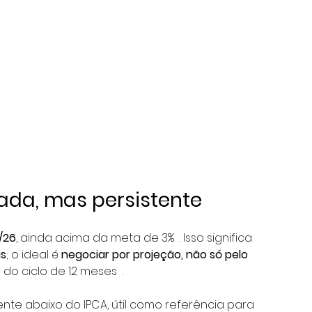
ada, mas persistente
/26
, ainda acima da meta de 3%  . Isso significa 
is
; o ideal é 
negociar por projeção, não só pelo 
o ciclo de 12 meses  .
ente abaixo do IPCA, útil como referência para 