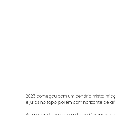
2025 começou com um cenário misto: infla
e juros no topo, porém com horizonte de alív
Para quem toca o dia a dia de Compras, con