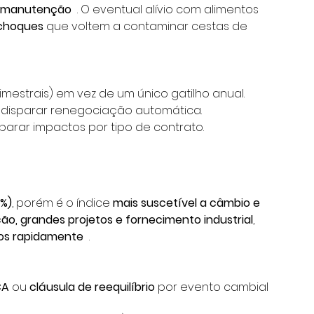
 e manutenção
  . O eventual alívio com alimentos 
 choques
 que voltem a contaminar cestas de 
rimestrais) em vez de um único gatilho anual.
para disparar renegociação automática.
parar impactos por tipo de contrato.
8%)
, porém é o índice 
mais suscetível a câmbio e 
ção, grandes projetos e fornecimento industrial
, 
tos rapidamente
  .
CA
 ou 
cláusula de reequilíbrio
 por evento cambial 