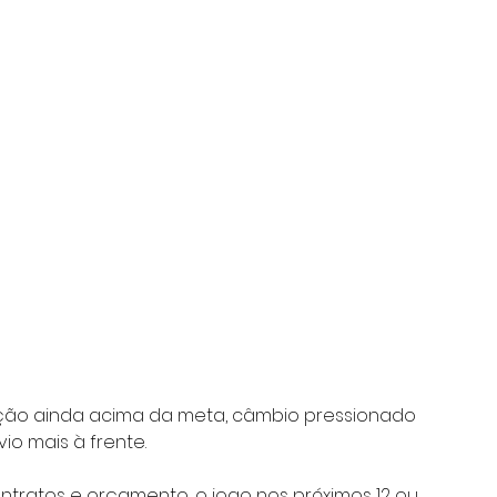
ção ainda acima da meta, câmbio pressionado 
io mais à frente. 
tratos e orçamento, o jogo nos próximos 12 ou 