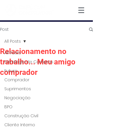
Post
All Posts
Relacionamento no
All Posts
trabalho... Meu amigo
Estratégia de Compras
comprador
Futuro
Comprador
Suprimentos
Negociação
BPO
Construção Civil
Cliente Interno