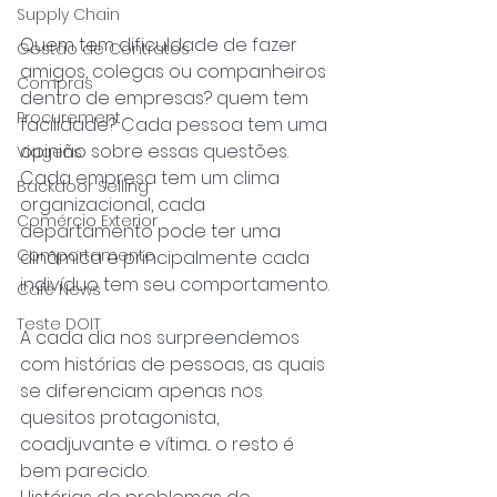
Supply Chain
Quem tem dificuldade de fazer 
Gestão de Contratos
amigos, colegas ou companheiros 
Compras
dentro de empresas? quem tem 
Procurement
facilidade? Cada pessoa tem uma 
opinião sobre essas questões. 
Viagens
Cada empresa tem um clima 
Backdoor Selling
organizacional, cada 
Comércio Exterior
departamento pode ter uma 
Comportamento
dinâmica e principalmente cada 
indivíduo tem seu comportamento.
Café News
Teste DOIT
A cada dia nos surpreendemos 
com histórias de pessoas, as quais 
se diferenciam apenas nos 
quesitos protagonista, 
coadjuvante e vítima... o resto é 
bem parecido.