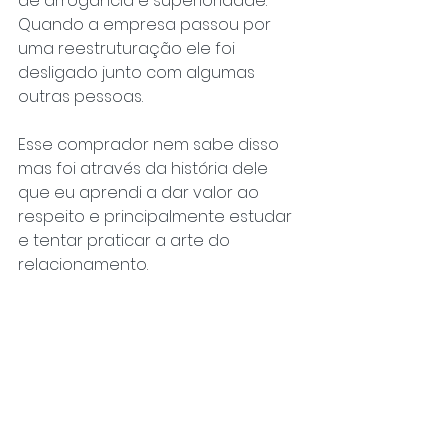
de arrogância e superioridade. 
Quando a empresa passou por 
uma reestruturação ele foi 
desligado junto com algumas 
outras pessoas.
Esse comprador nem sabe disso 
mas foi através da história dele 
que eu aprendi a dar valor ao 
respeito e principalmente estudar 
e tentar praticar a arte do 
relacionamento.
Aprendi a não julgar, olhar minhas 
falhas antes de olhar para os 
outros, entendi que se eu fizer o 
meu papel de integrante de 
grupo já estou contribuindo muito 
com a equipe e com a empresa. 