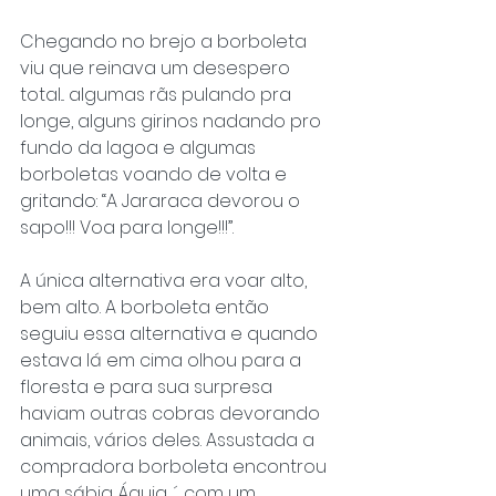
Chegando no brejo a borboleta 
viu que reinava um desespero 
total... algumas rãs pulando pra 
longe, alguns girinos nadando pro 
fundo da lagoa e algumas 
borboletas voando de volta e 
gritando: “A Jararaca devorou o 
sapo!!! Voa para longe!!!”.
A única alternativa era voar alto, 
bem alto. A borboleta então 
seguiu essa alternativa e quando 
estava lá em cima olhou para a 
floresta e para sua surpresa 
haviam outras cobras devorando 
animais, vários deles. Assustada a 
compradora borboleta encontrou 
uma sábia Águia .´. com um 