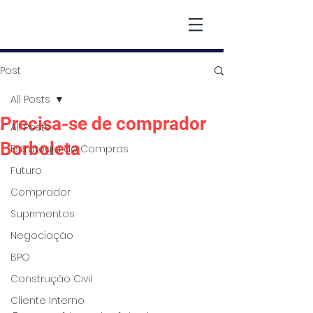
Post
All Posts
Precisa-se de comprador
All Posts
Borboleta
Estratégia de Compras
Futuro
Comprador
Suprimentos
Negociação
BPO
Construção Civil
Cliente Interno