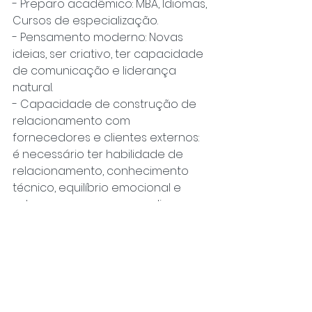
- Preparo acadêmico: MBA, Idiomas, 
Cursos de especialização.
- Pensamento moderno: Novas 
ideias, ser criativo, ter capacidade 
de comunicação e liderança 
natural.
- Capacidade de construção de 
relacionamento com 
fornecedores e clientes externos: 
é necessário ter habilidade de 
relacionamento, conhecimento 
técnico, equilíbrio emocional e 
saber conversar com os diversos 
tipos de stakeholders.
- Orientação para resultados e 
reduções de custo: Não ficar 
apenas no “embromation” e sim 
entregar, agir, colaborar, participar.
- Integridade e honestidade: ficha 