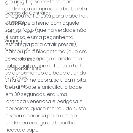
Era uma fria sexta-feira, bem 
Supply Chain
cedinho, a compradora borboleta 
Gestão de Contratos
chegou na floresta para trabalhar, 
Compras
passou pela hiena com aquele 
sorriso falso (que na verdade não 
Procurement
é sorriso, é uma peçonhenta 
Viagens
estratégia para atrair presas), 
Backdoor Selling
passou pelo hipopótamo (que era 
novo ali no pedaço e ainda não 
Comércio Exterior
sabia muito sobre a floresta) e foi 
Comportamento
se aproximando do bode quando 
Café News
uma enorme cobra, saiu da moita, 
deu um bote e aniquilou o bode 
Teste DOIT
em 30 segundos... era uma 
jararaca venenosa e perigosa. A 
borboleta quase morreu de susto 
e voou depressa para o brejo 
onde seu colega de trabalho 
ficava, o sapo.