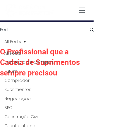
Post
All Posts
O Profissional que a
All Posts
Cadeia de Suprimentos
Estratégia de Compras
sempre precisou
Futuro
Comprador
Suprimentos
Negociação
BPO
Construção Civil
Cliente Interno