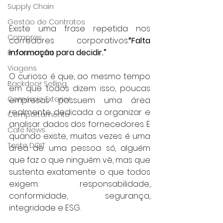
Supply Chain
Gestão de Contratos
Existe uma frase repetida nos 
Compras
corredores corporativos:
“Falta 
informação para decidir.”
Procurement
Viagens
O curioso é que, ao mesmo tempo 
Backdoor Selling
em que todos dizem isso, poucas 
Comércio Exterior
empresas possuem uma área 
realmente dedicada a organizar e 
Comportamento
analisar dados dos fornecedores. E 
Café News
quando existe, muitas vezes é uma 
Teste DOIT
área de uma pessoa só, alguém 
que faz o que ninguém vê, mas que 
sustenta exatamente o que todos 
exigem: responsabilidade, 
conformidade, segurança, 
integridade e ESG.