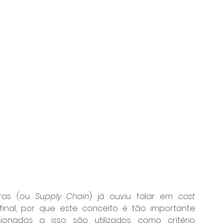
ras (ou 
Supply Chain
) já ouviu falar em 
cost 
inal, por que este conceito é tão importante 
acionados a isso são utilizados como critério 