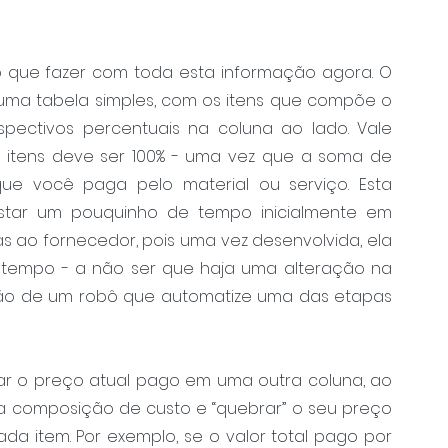
 que fazer com toda esta informação agora. O 
uma tabela simples, com os itens que compõe o 
ectivos percentuais na coluna ao lado. Vale 
itens deve ser 100% - uma vez que a soma de 
que você paga pelo material ou serviço. Esta 
tar um pouquinho de tempo inicialmente em 
as ao fornecedor, pois uma vez desenvolvida, ela 
empo - a não ser que haja uma alteração na 
ão de um robô que automatize uma das etapas 
ar o preço atual pago em uma outra coluna, ao 
a composição de custo e “quebrar” o seu preço 
a item. Por exemplo, se o valor total pago por 