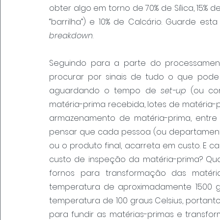
obter algo em torno de 70% de Sílica, 15
“barrilha”) e 10% de Calcário. Guarde est
breakdown
.
Seguindo para a parte do processament
procurar por sinais de tudo o que pode 
aguardando o tempo de 
set-up
 (ou co
matéria-prima recebida, lotes de matéria-p
armazenamento de matéria-prima, entre 
pensar que cada pessoa (ou departamento
ou o produto final, acarreta em custo. E c
custo de inspeção da matéria-prima? Qual 
fornos para transformação das matéri
temperatura de aproximadamente 1500 gr
temperatura de 100 graus Celsius, portant
para fundir as matérias-primas e transfo