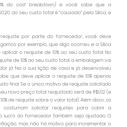
0% do 
cost breakdown)
 e você sabe que a 
0,20 do seu custo total é “causado” pela Sílica, e 
eajuste por parte do fornecedor, você deve 
igamos por exemplo, que algo ocorreu e a Sílica 
aplicar o reajuste de 10% ao seu custo total. No 
juste de 10% ao seu custo total, a embalagem vai 
or já fez a sua lição de casa e já desenvolveu 
sabe que deve aplicar o reajuste de 10% apenas 
o final. Se o único motivo de reajuste solicitado 
seu novo preço total reajustado será de R$1,02 (e 
% de reajuste sobre o valor total). Além disso, os 
) costumam solicitar reajustes para cobrir a 
e o lucro do fornecedor também seja ajustado. O 
inflação, mas não há motivo para incrementar o 