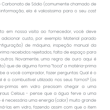
% de Carbonato de Sódio (comumente chamado de 
a informação, ela é valiosíssima para o seu 
cost 
o em nossa visita ao fornecedor, você deve 
adicionar custo, por exemplo: Material parado 
nfiguração) de máquina, inspeção manual da 
rima recebidos rejeitados, falta de espaço para 
outros. Novamente, uma regra de ouro aqui é 
) que de alguma forma “toca” a matéria-prima 
abe a você comprador, fazer perguntas: Qual é o 
é o combustível utilizado nos seus fornos? (os 
as-primas em vidro precisam chegar a uma 
aus Celsius - pense que a água ferve a uma 
o é necessária uma energia (calor) muito grande 
rmá-las em vidro, fazendo assim com que o item 