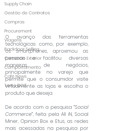
Supply Chain
Gestão de Contratos
Compras
Procurement
O avanço das ferramentas 
Viagens
tecnológicas como, por exemplo, 
Backdoor Selling
os 
smartphones
, aproximou as 
pessoas e facilitou diversas 
Comércio Exterior
maneiras de negócios, 
Comportamento
principalmente no varejo que 
Café News
permite que o consumidor visite 
Teste DOIT
virtualmente as lojas e escolha o 
produto que deseja.
De acordo com a pesquisa “
Social 
Commerce
”, feita pela All iN, Social 
Miner, Opinion Box e Etus
, 
as redes 
mais acessadas na pesquisa por 