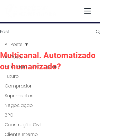
Post
All Posts
Multicanal. Automatizado
All Posts
ou humanizado?
Estratégia de Compras
Futuro
Comprador
Suprimentos
Negociação
BPO
Construção Civil
Cliente Interno