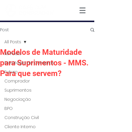
Post
All Posts
Modelos de Maturidade
All Posts
para Suprimentos - MMS.
Estratégia de Compras
Para que servem?
Futuro
Comprador
Suprimentos
Negociação
BPO
Construção Civil
Cliente Interno