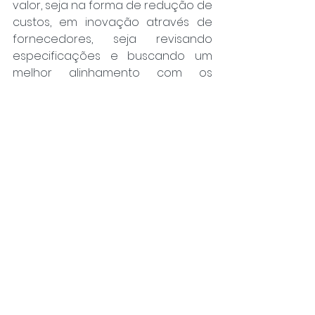
valor, seja na forma de redução de 
custos, em inovação através de 
fornecedores, seja revisando 
especificações e buscando um 
melhor alinhamento com os 
clientes internos, etc.
O INLACCE
 - 
Instituto Latino 
Americano de Compras 
Corporativas e Estratégicas,
trabalha no desenvolvimento 
estratégico de profissionais da 
Área de Suprimentos/Compras, e 
possui diversos cursos abertos e In 
Company. Acesse: 
http://www.inlacce.org/
Escrito por 
Cilene Bim