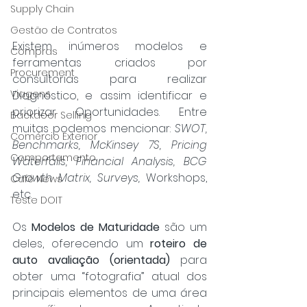
Supply Chain
Gestão de Contratos
Existem inúmeros modelos e 
Compras
ferramentas criados por 
Procurement
consultorias para realizar 
Viagens
Diagnóstico, e assim identificar e 
priorizar Oportunidades. Entre 
Backdoor Selling
muitas podemos mencionar: 
SWOT, 
Comércio Exterior
Benchmarks, McKinsey 7S, Pricing 
Comportamento
Waterfalls, Financial Analysis, BCG 
Growth Matrix, Surveys, 
Workshops, 
Café News
etc.
Teste DOIT
Os 
Modelos de Maturidade
 são um 
deles, oferecendo um 
roteiro de 
auto avaliação (orientada)
 para 
obter uma “fotografia” atual dos 
principais elementos de uma área 