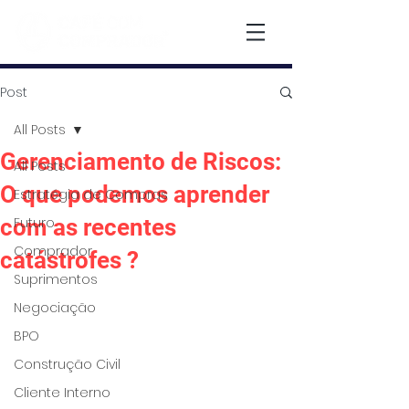
Post
All Posts
Gerenciamento de Riscos:
All Posts
O que podemos aprender
Estratégia de Compras
com as recentes
Futuro
Comprador
catástrofes ?
Suprimentos
Negociação
BPO
Construção Civil
Cliente Interno