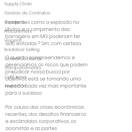
Supply Chain
Gestão de Contratos
Incidentes como a explosão no 
Compras
Líbano e o rompimento das 
Procurement
barragens em MG poderiam ter 
Viagens
sido evitadas ? Sim, com certeza.
Backdoor Selling
O quanto compreendemos e 
Comércio Exterior
gerenciamos os riscos que podem 
Comportamento
prejudicar nossa busca por 
Café News
objetivos está se tornando uma 
medida cada vez mais importante 
Teste DOIT
para o sucesso.
Por causa das crises econômicas 
recentes, dos desafios financeiros 
e escândalos corporativos, os 
acionistas e as partes 