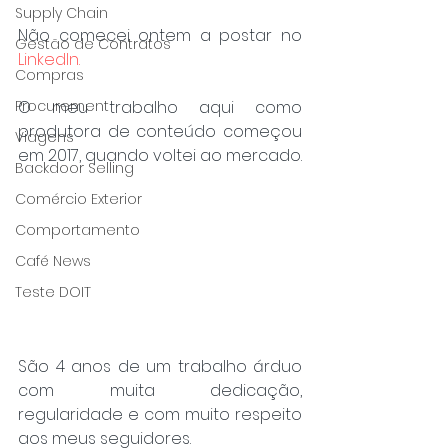
Supply Chain
Não comecei ontem a postar no 
Gestão de Contratos
LinkedIn.
Compras
O meu trabalho aqui como 
Procurement
produtora de conteúdo começou 
Viagens
em 2017, quando voltei ao mercado.
Backdoor Selling
Comércio Exterior
Comportamento
Café News
Teste DOIT
São 4 anos de um trabalho árduo 
com muita dedicação, 
regularidade e com muito respeito 
aos meus seguidores.