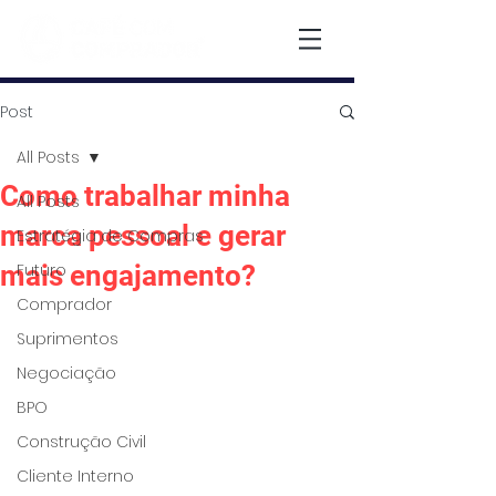
Post
All Posts
Como trabalhar minha
All Posts
marca pessoal e gerar
Estratégia de Compras
mais engajamento?
Futuro
Comprador
Suprimentos
Negociação
BPO
Construção Civil
Cliente Interno