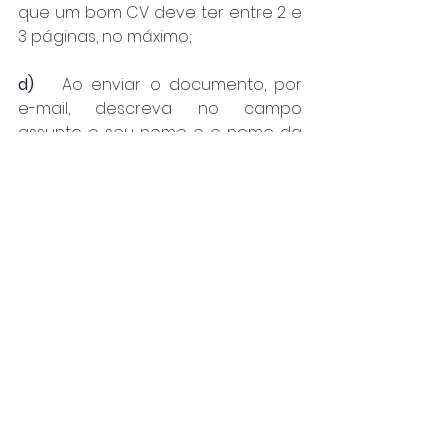
que um bom CV deve ter entre 2 e 
3 páginas, no máximo;
d)
	Ao enviar o documento, por 
e-mail, descreva no campo 
assunto o seu nome e o nome da 
vaga para qual está se 
candidatando. Ex: mantenha o 
padrão da informação, como no 
item c);
Só envie o CV por e-mail quando 
lhe for solicitado, ou quando o 
recrutador disponibilizar o seu 
endereço de e-mail. Evite 
“panfletar”;
Escreva um breve texto, para 
acompanhar o seu CV. Ex: Boa 