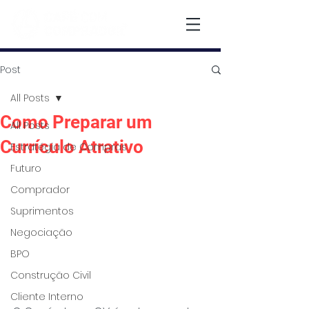
Post
All Posts
Como Preparar um
All Posts
Currículo Atrativo
Estratégia de Compras
Futuro
Comprador
Suprimentos
Negociação
BPO
Construção Civil
Cliente Interno