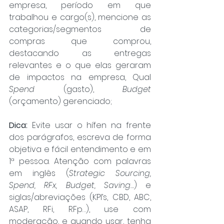
empresa, período em que 
trabalhou e cargo(s), mencione as 
categorias/segmentos de 
compras que comprou, 
destacando as entregas 
relevantes e o que elas geraram 
de impactos na empresa, Qual 
Spend
 (gasto), 
Budget
(orçamento) gerenciado;
Dica:
 Evite usar o hífen na frente 
dos parágrafos, escreva de forma 
objetiva e fácil entendimento e em 
1ª pessoa. Atenção com palavras 
em inglês (
Strategic Sourcing, 
Spend, RFx, Budget, Saving…
) e 
siglas/abreviações (KPI’s, CBD, ABC, 
ASAP, RFi, RFp…), use com 
moderação, e quando usar, tenha 