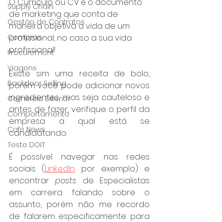
O Currículo ou CV é o documento 
Supply Chain
de marketing que conta de 
Gestão de Contratos
maneira objetiva a vida de um 
Compras
profissional, no caso a sua vida 
profissional!
Procurement
Viagens
Existe sim uma receita de bolo, 
Backdoor Selling
porém você pode adicionar novos 
ingredientes, mas seja cauteloso e 
Comércio Exterior
antes de fazer, verifique o perfil da 
Comportamento
empresa a qual está se 
Café News
candidatando.
Teste DOIT
É possível navegar nas redes 
sociais (
LinkedIn
 por exemplo) e 
encontrar 
posts
 de Especialistas 
em carreira falando sobre o 
assunto, porém não me recordo 
de falarem especificamente para 