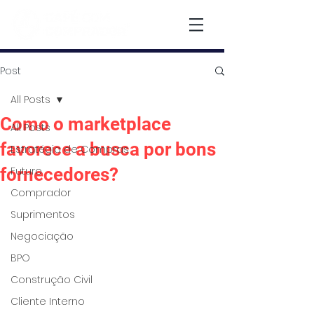
Post
All Posts
Como o marketplace
All Posts
favorece a busca por bons
Estratégia de Compras
fornecedores?
Futuro
Comprador
Suprimentos
Negociação
BPO
Construção Civil
Cliente Interno