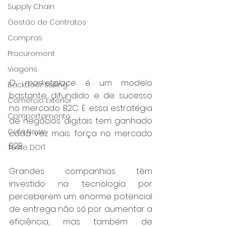
Supply Chain
Gestão de Contratos
Compras
Procurement
Viagens
O 
marketplace
 é um modelo 
Backdoor Selling
bastante difundido e de sucesso 
Comércio Exterior
no mercado B2C. E essa estratégia 
Comportamento
de negócios digitais tem ganhado 
Café News
cada vez mais força no mercado 
B2B.
Teste DOIT
Grandes companhias têm 
investido na tecnologia por 
perceberem um enorme potencial 
de entrega não só por aumentar a 
eficiência, mas também de 