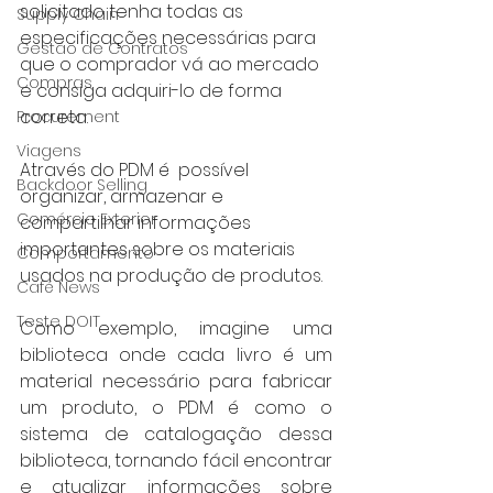
solicitado tenha todas as 
Supply Chain
especificações necessárias para 
Gestão de Contratos
que o comprador vá ao mercado 
Compras
e consiga adquiri-lo de forma 
correta.
Procurement
Viagens
Através do PDM é  possível 
Backdoor Selling
organizar, armazenar e 
Comércio Exterior
compartilhar informações 
importantes sobre os materiais 
Comportamento
usados na produção de produtos.
Café News
Teste DOIT
Como exemplo, imagine uma 
biblioteca onde cada livro é um 
material necessário para fabricar 
um produto, o PDM é como o 
sistema de catalogação dessa 
biblioteca, tornando fácil encontrar 
e atualizar informações sobre 