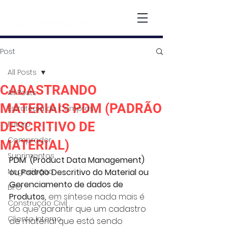
Post
All Posts
CADASTRANDO
All Posts
MATERIAIS PDM (PADRÃO
Estratégia de Compras
DESCRITIVO DE
Futuro
Comprador
MATERIAL)
Suprimentos
PDM  (
Product Data Management) 
Negociação
ou Padrão Descritivo do Material ou 
Gerenciamento de dados de 
BPO
Produtos, 
em síntese nada mais é 
Construção Civil
do que 
garantir que um cadastro 
Cliente Interno
de material que está sendo 