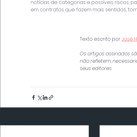
notícias de categorias e possíveis riscos, p
em contratos que fazem mais sentidos, torn
Texto escrito por 
José H
Os artigos assinados sã
não refletem, necessar
seus editores.
Posts recentes