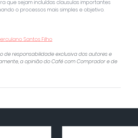
ara que sejam incluídas clausulas importantes 
ando o processos mais simples e objetivo.
erculano Santos Filho
o de responsabilidade exclusiva dos autores e 
iamente, a opinião do Café com Comprador e de 
Ve