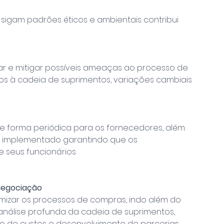
sigam padrões éticos e ambientais contribui 
liar e mitigar possíveis ameaças ao processo de 
dos à cadeia de suprimentos, variações cambiais 
 forma periódica para os fornecedores, além 
s implementado garantindo que os 
 seus funcionários
Negociação
izar os processos de compras, indo além do 
 análise profunda da cadeia de suprimentos, 
o de custos e desenvolvimento de parcerias 