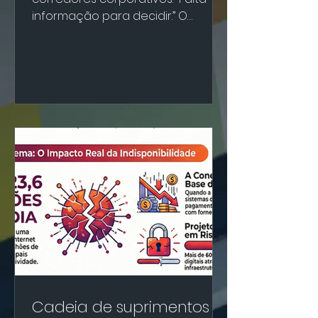
informação para decidir.” O
curioso é que, ao mesmo tempo
em que todos dizem isso, poucas
empresas possuem uma área
realmente dedicada a organizar e
analisar dados dos fornecedores.
E quando existe, muitas vezes é
uma área de uma pessoa só,
alguém que faz o que ninguém vê,
mas que sustenta exatamente o
que todos exigem:
responsabilidade, conformidade,
segurança, integridade e ESG. Mas
o mercado está mudando. Cada v
Cadeia de suprimentos