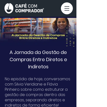
A Jornada da Gestão de
Compras Entre Diretos e
Indiretos
No episódio de hoje, conversamos
com Silvia Veridiane e Flávia
Pinheiro sobre como estruturar a
gestão de compras dentro das
empresas, separando diretos e
indiretos de forma eficiente!