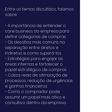
Entre os temas discutidos, falamos
sobre:
- A importância de entender o
core business da empresa para
definir categorias de compras
- Os desafios mais comuns na
separação entre diretos e
indiretos e como superá-los
- Estratégias para engajar as
áreas internas e fortalecer o
papel estratégico de compras
- Casos reais de otimização de
processos, redução de urgências
e ganhos financeiros
- Como o comprador pode
assumir um papel mais ativo e
consultivo dentro da empresa