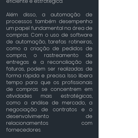
eficiente e estratégica.
Além disso, a automação de
processos também desempenha
um papel fundamental na área de
compras. Com o uso de software
de automação, tarefas rotineiras,
como a criação de pedidos de
compra, o rastreamento de
entregas e a reconciliação de
faturas, podem ser realizadas de
forma rápida e precisa. Isso libera
tempo para que os profissionais
de compras se concentrem em
atividades mais estratégicas,
como a análise de mercado, a
negociação de contratos e o
desenvolvimento de
relacionamentos com
fornecedores.