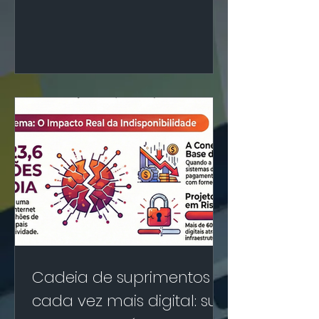
curioso é que, ao mesmo tempo
em que todos dizem isso, poucas
empresas possuem uma área
realmente dedicada a organizar e
analisar dados dos fornecedores.
E quando existe, muitas vezes é
uma área de uma pessoa só,
alguém que faz o que ninguém vê,
mas que sustenta exatamente o
que todos exigem:
responsabilidade, conformidade,
segurança, integridade e ESG. Mas
o mercado está mudando. Cada v
Cadeia de suprimentos
cada vez mais digital: sua