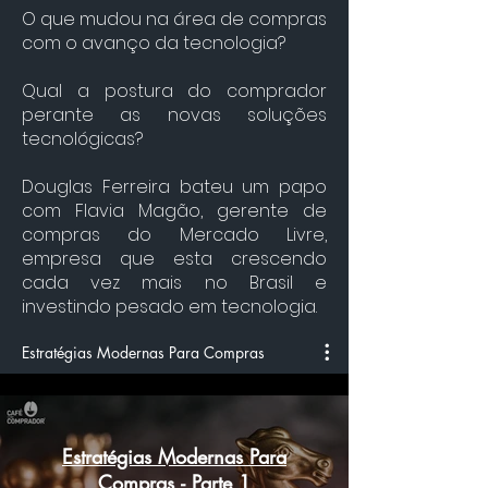
O que mudou na área de compras
com o avanço da tecnologia?
Qual a postura do comprador
perante as novas soluções
tecnológicas?
Douglas Ferreira bateu um papo
com Flavia Magão, gerente de
compras do Mercado Livre,
empresa que esta crescendo
cada vez mais no Brasil e
investindo pesado em tecnologia.
Estratégias Modernas Para Compras
Estratégias Modernas Para
Compras - Parte 1