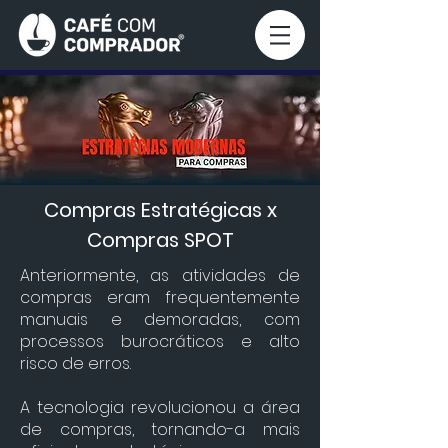
Compras Estratégicas x
Compras SPOT
Anteriormente, as atividades de
compras eram frequentemente
manuais e demoradas, com
processos burocráticos e alto
risco de erros.
A tecnologia revolucionou a área
de compras, tornando-a mais