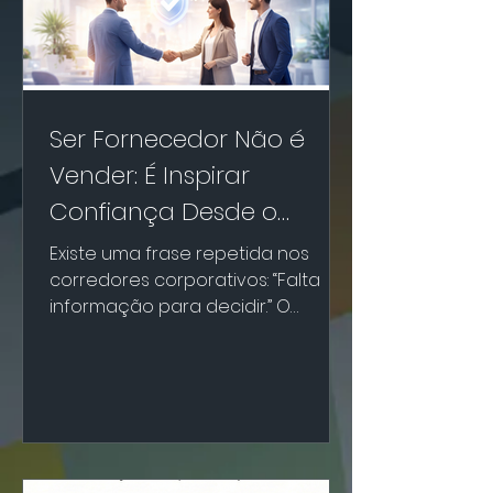
Ser Fornecedor Não é
Vender: É Inspirar
Confiança Desde o
Primeiro Contato
Existe uma frase repetida nos
corredores corporativos: “Falta
informação para decidir.” O
curioso é que, ao mesmo tempo
em que todos dizem isso, poucas
empresas possuem uma área
realmente dedicada a organizar e
analisar dados dos fornecedores.
E quando existe, muitas vezes é
uma área de uma pessoa só,