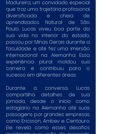
Madureira, um convidado especial
que traz uma trajetória profissional
diversificada e cheia de
aprendizados. Natural de São
Paulo, Lucas viveu boa parte da
sua vida no interior do estado,
passou por Minas Gerais durante a
faculdade e até fez uma imersão
internacional na Alemanha. Essa
experiência plural moldou sua
carreira e contribuiu para o
sucesso em diferentes áreas.
Durante a conversa, Lucas
compartilha detalhes de sua
jornada, desde o início como
estagiário na Alemanha até suas
passagens por grandes empresas
como Ericsson, Ambev e Centauro.
Ele revela como esses desafios