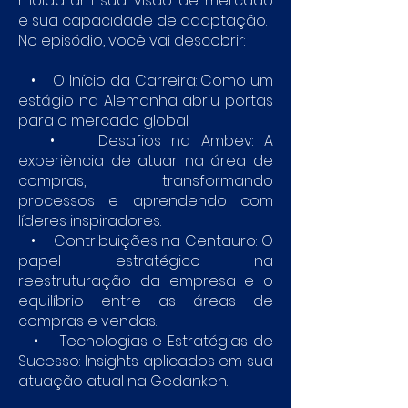
moldaram sua visão de mercado
e sua capacidade de adaptação.
No episódio, você vai descobrir:
• O Início da Carreira: Como um
estágio na Alemanha abriu portas
para o mercado global.
• Desafios na Ambev: A
experiência de atuar na área de
compras, transformando
processos e aprendendo com
líderes inspiradores.
• Contribuições na Centauro: O
papel estratégico na
reestruturação da empresa e o
equilíbrio entre as áreas de
compras e vendas.
• Tecnologias e Estratégias de
Sucesso: Insights aplicados em sua
atuação atual na Gedanken.