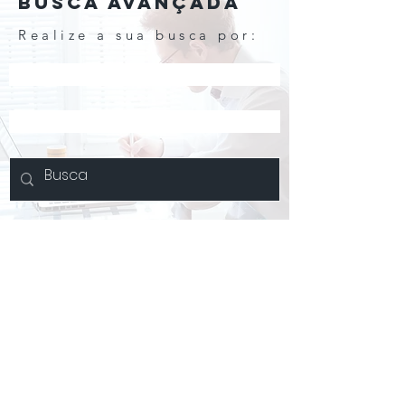
BUSCA AVANÇADA
Realize a sua busca por:
Nome do entrevistado
Assuntos
acompanhe o
café
CAFÉ COM COMPRADOR
CNPJ -
58.531.669
/0001-90