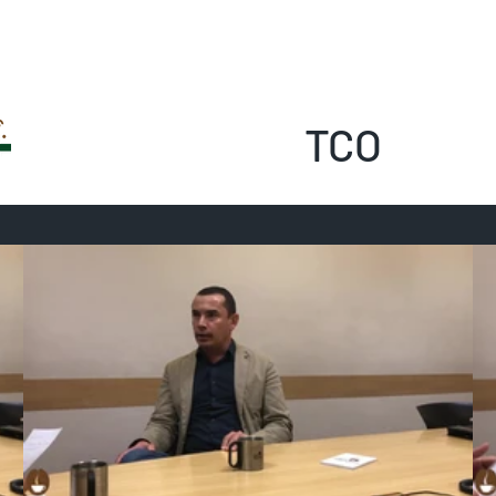
uem somos
Entrevistas
Podcast
Blog
Série
TCO