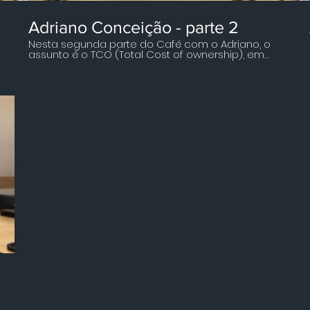
Adriano Conceição - parte 2
Nesta segunda parte do Café com o Adriano, o
o
assunto é o TCO (Total Cost of ownership), em
português Custo Total de Propriedade. ​ Adriano
explica que a direção da Edenred apoia a
utilização dessa metodologia e por
consequência disso sua equipe consegue
aplicar com sucesso. ​ Adriano traz a resposta
para aquela famosa discussão entre comprar
ou alugar uma frota de veículos... e sabe como?
utilizando a metodologia TCO. ​ E você, prefere
comprar ou alugar veículos? ​ Saiba como o
Adriano fez na sua empresa e entenda
definitivamente como aplicar bem o TCO. ​ Venha
tomar um café com a gente!