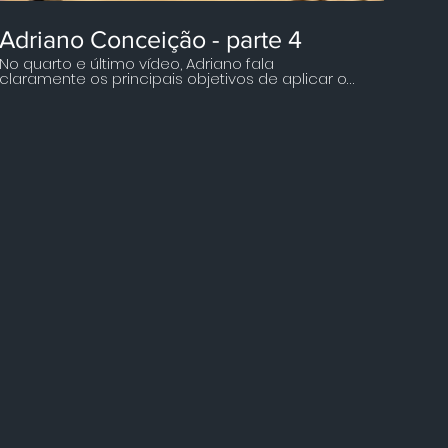
Adriano Conceição - parte 4
No quarto e último vídeo, Adriano fala
claramente os principais objetivos de aplicar o
TCO e dá dicas de como aplicar a metodologia
em cenários de alto volume de demandas e
prazos urgentes, é quase uma aula express de
gestão do tempo! ​ Não deixe de assistir e
aproveite para saber como chegar a uma
posição Sênior em Compras, Adriano explica no
detalhe. ​ Venha tomar um café com a gente!