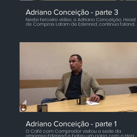
Adriano Conceição - parte 3
Neste terceiro vídeo, o Adriano Conceição, Head
de Compras Latam de Edenred, continua faland
sobre TCO, mas agora ele presenteia os
telespectadores com um passo a passo. ​
Adriano comenta a importância dos
fornecedores na montagem do TCO, ele
aprofunda as explicações sobre ciclo de vida
dos produtos, maturidade do comprador na
construção dessas análises e como implantar
com efetividade o custo total de propriedade. ​ É
uma verdadeira aula de TCO, não perca! ​ Venha
tomar um café com a gente!
Adriano Conceição - parte 1
O Café com Comprador visitou a sede da
empresa Edenred e bateu um papo com o Head