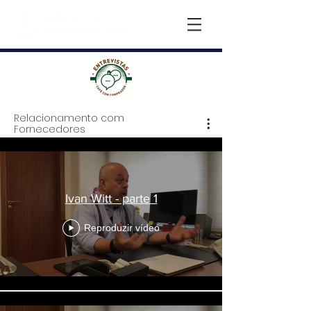
Relacionamento com
Fornecedores
Relacionamento
Fornecedores
Ivan Witt - parte 1
Reproduzir vídeo