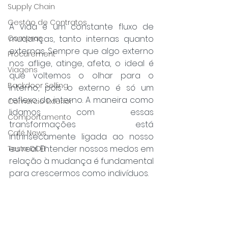
Supply Chain
Gestão de Contratos
A vida é um constante fluxo de 
Compras
mudanças, tanto internas quanto 
externas. Sempre que algo externo 
Procurement
nos aflige, atinge, afeta, o ideal é 
Viagens
que voltemos o olhar para o 
Backdoor Selling
interno, pois o externo é só um 
reflexo do interno. A maneira como 
Comércio Exterior
lidamos com essas 
Comportamento
transformações está 
Café News
intrinsecamente ligada ao nosso 
eu real. Entender nossos medos em 
Teste DOIT
relação à mudança é fundamental 
para crescermos como indivíduos.