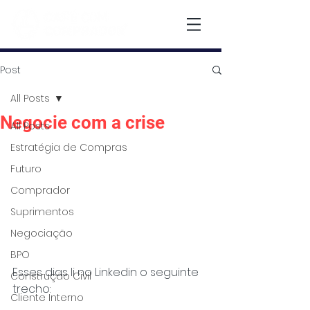
Post
All Posts
Negocie com a crise
All Posts
Estratégia de Compras
Futuro
Comprador
Suprimentos
Negociação
BPO
Esses dias li no Linkedin o seguinte 
Construção Civil
trecho:
Cliente Interno