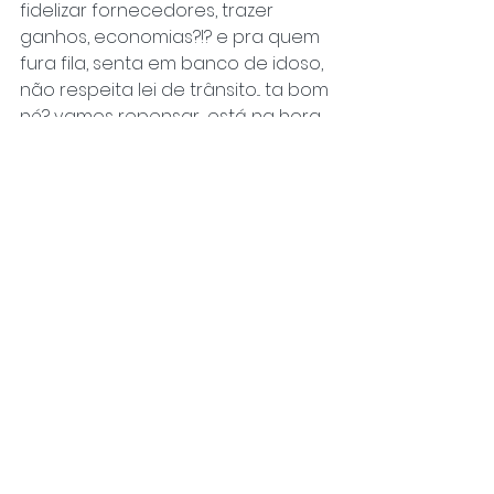
fidelizar fornecedores, trazer 
ganhos, economias?!? e pra quem 
fura fila, senta em banco de idoso, 
não respeita lei de trânsito... ta bom 
né? vamos repensar... está na hora.
Bom e quando o assunto for conta 
de luz, assalto, impostos?? não sei 
ainda mas estou gostando de 
negociar, tem dado certo, acho 
que vou continuar tentando...
E você, já negociou com a crise 
hoje?