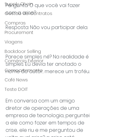
Supply Chain
Pergunta: O que você vai fazer 
com a crise?
Gestão de Contratos
Compras
Resposta: Não vou participar dela.
Procurement
Viagens
Backdoor Selling
Parece simples né? Na realidade é 
Comércio Exterior
simples. Eu devia ter anotado o 
Comportamento
nome do autor... merece um troféu.
Café News
Teste DOIT
Em conversa com um amigo 
diretor de operações de uma 
empresa de tecnologia, perguntei 
a ele como fazer em tempos de 
crise... ele riu e me perguntou de 