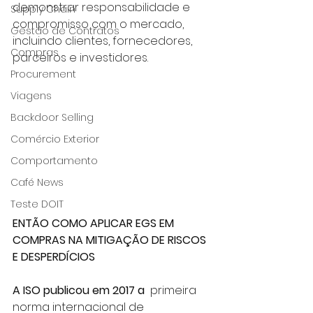
demonstrar responsabilidade e 
Supply Chain
compromisso com o mercado, 
Gestão de Contratos
incluindo clientes, fornecedores, 
Compras
parceiros e investidores.
Procurement
Viagens
Backdoor Selling
Comércio Exterior
Comportamento
Café News
Teste DOIT
ENTÃO COMO APLICAR EGS EM 
COMPRAS NA MITIGAÇÃO DE RISCOS 
E DESPERDÍCIOS
A ISO publicou em 2017 a 
 primeira 
norma internacional de 