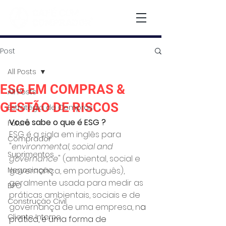
Post
All Posts
ESG EM COMPRAS &
All Posts
GESTÃO DE RISCOS
Estratégia de Compras
Você sabe o que é ESG ?
Futuro
ESG é a sigla em inglês para 
Comprador
"
environmental, social and 
Suprimentos
governance
" (ambiental, social e 
Negociação
governança, em português), 
geralmente usada para medir as 
BPO
práticas ambientais, sociais e de 
Construção Civil
governança de uma empresa, n
a 
Cliente Interno
prática, é uma forma de 