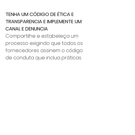
TENHA UM CÓDIGO DE ÉTICA E 
TRANSPARENCIA E IMPLEMENTE UM 
CANAL E DENUNCIA
Compartilhe e estabeleça um 
processo exigindo que todos os 
fornecedores assinem o código 
de conduta que inclua práticas 
éticas, ambientais e sociais, e 
implemente um processo de 
auditorias regulares e 
monitoramento contínuo para 
garantir a conformidade com os 
padrões ESG, deixando claro que 
existe um canal de denuncia de 
forma anônima e que esteja 
alinhado com as ações que sejam 
investigadas.