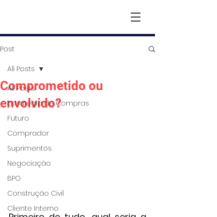
Post
All Posts
Comprometido ou
All Posts
envolvido?
Estratégia de Compras
Futuro
Comprador
Suprimentos
Negociação
BPO
Construção Civil
Cliente Interno
Primeiro de tudo, qual seria a 