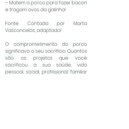
– Matem o porco para fazer bacon 
e tragam ovos da galinha!
Fonte: Contada por Marta 
Vasconcelos, adaptado!
O comprometimento do porco 
significava o seu sacrifício. Quantos 
são os projetos que você 
sacrificou a sua saúde, vida 
pessoal, social, profissional. familiar 
ou valores? Pense o que você se 
considera realmente 
comprometido e pergunte-se o 
quanto vale o seu 
comprometimento.
Os envolvidos executam todo seu 
trabalho, porém ainda reclamam 