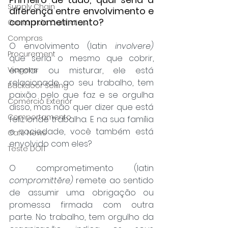
Supply Chain
diferença entre envolvimento e 
comprometimento?
Gestão de Contratos
Compras
O envolvimento (latin 
involvere)
Procurement
que seria o mesmo que cobrir, 
enrolar ou misturar, ele está 
Viagens
relacionado ao seu trabalho, tem 
Backdoor Selling
paixão pelo que faz e se orgulha 
Comércio Exterior
disso, mas não quer dizer que está 
Comportamento
feliz onde trabalha. E na sua família 
e sociedade, você também está 
Café News
envolvido com eles?
Teste DOIT
O comprometimento (latin 
compromittĕre) 
remete ao sentido 
de assumir uma obrigação ou 
promessa firmada com outra 
parte. No trabalho, tem orgulho da 