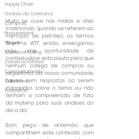
Supply Chain
Gestão de Contratos
Muito se ouve nas mídias e sites 
Compras
tradicionais, quando se referem ao 
Procurement
mercado de petróleo, os termos 
Viagens
“Brent e WTI”, então, enxergamos 
aqui, uma oportunidade de 
Backdoor Selling
contextualizar esta pauta para que 
Comércio Exterior
nenhum colega de compras ou 
Comportamento
seguidores da nossa comunidade, 
fiquem sem respostas ao serem 
Café News
indagados sobre o tema, ou não 
Teste DOIT
tenham a compreensão de fato 
da matéria para suas análises do 
dia a dia. 
Bom, peço de antemão, que 
compartilhem este conteúdo com 