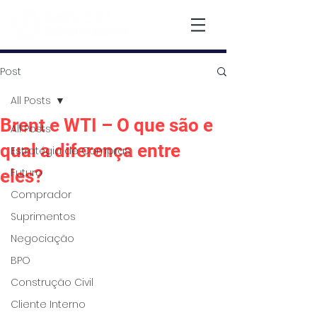
Post
All Posts
Brent e WTI – O que são e
All Posts
qual a diferença entre
Estratégia de Compras
eles?
Futuro
Comprador
Suprimentos
Negociação
BPO
Construção Civil
Cliente Interno