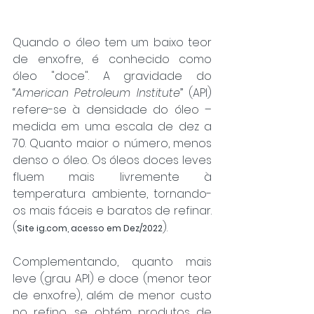
Quando o óleo tem um baixo teor 
de enxofre, é conhecido como 
óleo "doce". A gravidade do 
“
American Petroleum Institute
” (API) 
refere-se à densidade do óleo – 
medida em uma escala de dez a 
70. Quanto maior o número, menos 
denso o óleo. Os óleos doces leves 
fluem mais livremente à 
temperatura ambiente, tornando-
os mais fáceis e baratos de refinar. 
(
).
Site ig.com, acesso em Dez/2022
Complementando, quanto mais 
leve (grau API) e doce (menor teor 
de enxofre), além de menor custo 
no refino, se obtém produtos de 