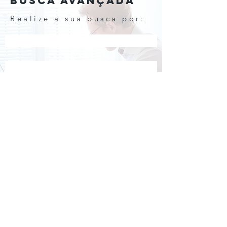
BUSCA AVANÇADA
Realize a sua busca por:
Nome do entrevistado
Assuntos
acompanhe o
café
CAFÉ COM COMPRADOR
CNPJ -
58.531.669
/0001-90