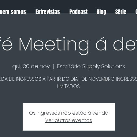
uem somos
Entrevistas
Podcast
Blog
Série
é Meeting á def
qui., 30 de nov.
  |  
Escritório Supply Solutions
NDA DE INGRESSOS A PARTIR DO DIA 1 DE NOVEMBRO. INGRESS
LIMITADOS.
Os ingressos não estão à venda
Ver outros eventos