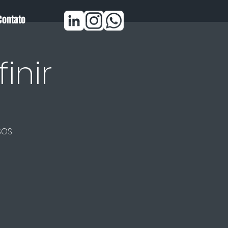
Contato
inir
SOS