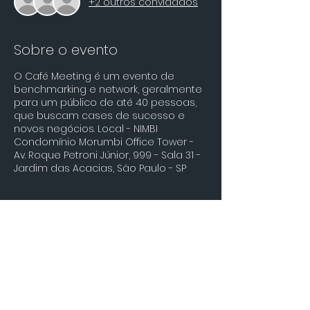
+2 outros convidados
Sobre o evento
O Café Meeting é um evento de
benchmarking e network, geralmente
para um público de até 40 pessoas,
que buscam cases de sucesso e
novos negócios. Local - NIMBI
Condomínio Morumbi Office Tower -
Av. Roque Petroni Júnior, 999 - Sala 31 -
Jardim das Acacias, São Paulo - SP
Compartilhe esse evento