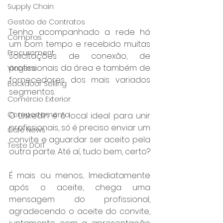
Supply Chain
Gestão de Contratos
Tenho acompanhado a rede há 
Compras
um bom tempo e recebido muitas 
Procurement
solicitações de conexão, de 
profissionais da área e também de 
Viagens
fornecedores dos mais variados 
Backdoor Selling
segmentos.
Comércio Exterior
Comportamento
O LinkedIn é o local ideal para unir 
profissionais, só é preciso enviar um 
Café News
convite e aguardar ser aceito pela 
Teste DOIT
outra parte. Até aí, tudo bem, certo?
É mais ou menos... Imediatamente 
após o aceite, chega uma 
mensagem do profissional, 
agradecendo o aceite do convite, 