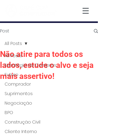
Post
All Posts
Não atire para todos os
All Posts
lados, estude o alvo e seja
Estratégia de Compras
mais assertivo!
Futuro
Comprador
Suprimentos
Negociação
BPO
Construção Civil
Cliente Interno