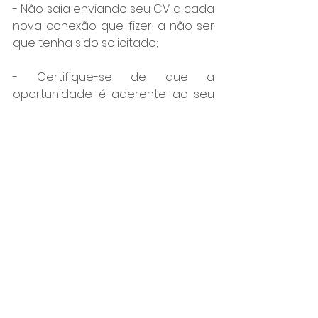
- Não saia enviando seu CV a cada 
nova conexão que fizer, a não ser 
que tenha sido solicitado;
- Certifique-se de que a 
oportunidade é aderente ao seu 
perfil e que atenda a todos os 
requisitos. Se não atender, 
pergunte antes de enviá-lo;
- Verifique se a oportunidade está 
disponível na rede e candidate-se. 
Algumas empresas utilizam a 
plataforma para captar os CV’s;
- Não fique chateado se a 
conexão não te responder e não 
compartilhe na rede, isso não é 
bom para o seu perfil.