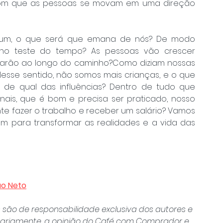
com que as pessoas se movam em uma direção 
 um, o que será que emana de nós? De modo 
o teste do tempo? As pessoas vão crescer 
carão ao longo do caminho?Como diziam nossas 
Nesse sentido, não somos mais crianças, e o que 
de qual das influências? Dentro de tudo que 
ais, que é bom e precisa ser praticado, nosso 
te fazer o trabalho e receber um salário? Vamos 
m para transformar as realidades e a vida das 
ão Neto
 são de responsabilidade exclusiva dos autores e 
sariamente, a opinião do Café com Comprador e 