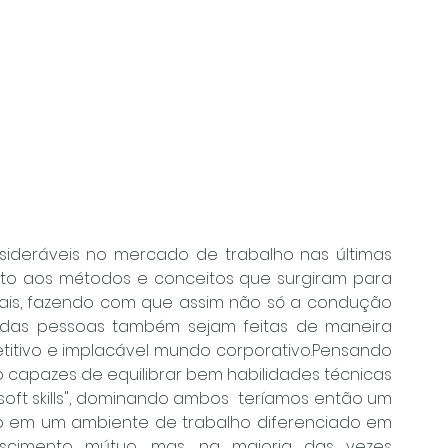
deráveis no mercado de trabalho nas últimas 
ito aos métodos e conceitos que surgiram para 
onais, fazendo com que assim não só a condução 
as pessoas também sejam feitas de maneira 
itivo e implacável mundo corporativo.Pensando 
 capazes de equilibrar bem habilidades técnicas 
ft skills", dominando ambos  teríamos então um 
to em um ambiente de trabalho diferenciado em 
scimento mútuo, mas, na maioria das vezes 