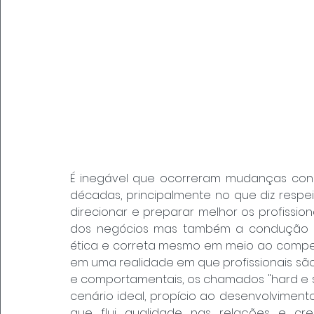
É inegável que ocorreram mudanças consi
décadas, principalmente no que diz respe
direcionar e preparar melhor os profissi
dos negócios mas também a condução d
ética e correta mesmo em meio ao compet
em uma realidade em que profissionais são
e comportamentais, os chamados "hard e so
cenário ideal, propício ao desenvolvimen
que flui qualidade nas relações e cre