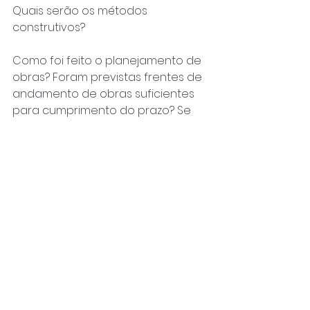
Quais serão os métodos 
construtivos? 
Como foi feito o planejamento de 
obras? Foram previstas frentes de 
andamento de obras suficientes 
para cumprimento do prazo? Se 
tiver hora parada o que fazer? 
Fez previsão de seguro de obra?
Materiais:
Como é feita a compra de 
materiais? Junto ou separado do 
contrato de serviços? 
Quais fontes de fornecimento são 
consideradas? Fabricantes? 