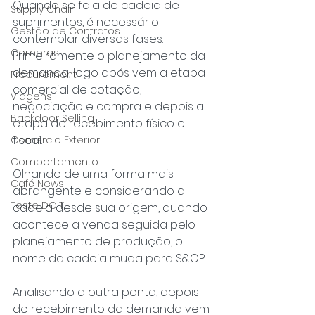
Quando se fala de cadeia de 
Supply Chain
suprimentos, é necessário 
Gestão de Contratos
contemplar diversas fases. 
Compras
Primeiramente o planejamento da 
demanda, logo após vem a etapa 
Procurement
comercial de cotação, 
Viagens
negociação e compra e depois a 
Backdoor Selling
etapa de recebimento físico e 
fiscal.
Comércio Exterior
Comportamento
Olhando de uma forma mais 
Café News
abrangente e considerando a 
Teste DOIT
cadeia desde sua origem, quando 
acontece a venda seguida pelo 
planejamento de produção, o 
nome da cadeia muda para S&OP.
Analisando a outra ponta, depois 
do recebimento da demanda vem 