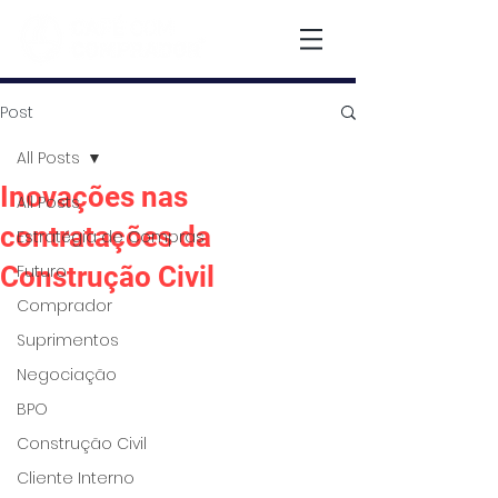
Post
All Posts
Inovações nas
All Posts
contratações da
Estratégia de Compras
Construção Civil
Futuro
Comprador
Suprimentos
Negociação
BPO
Construção Civil
Cliente Interno