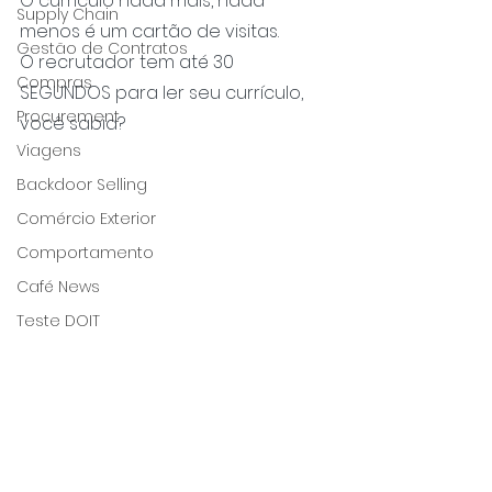
O currículo nada mais, nada 
Supply Chain
menos é um cartão de visitas.
Gestão de Contratos
O recrutador tem até 30 
Compras
SEGUNDOS para ler seu currículo, 
Procurement
você sabia?
Viagens
Backdoor Selling
Comércio Exterior
Comportamento
Café News
Teste DOIT