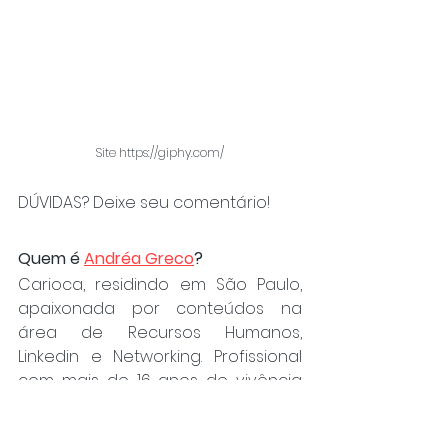
Site https://giphy.com/
DÚVIDAS? Deixe seu comentário!
Quem é 
Andréa Greco
?
Carioca, residindo em São Paulo, 
apaixonada por conteúdos na 
área de Recursos Humanos, 
Linkedin e Networking. Profissional 
com mais de 16 anos de vivência 
na área de Recrutamento e 
Seleção, treinamento com 