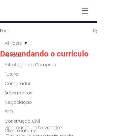
Post
All Posts
Desvendando o currículo
All Posts
Estratégia de Compras
Futuro
Comprador
Suprimentos
Negociação
BPO
Construção Civil
Seu currículo te vende?
Cliente Interno