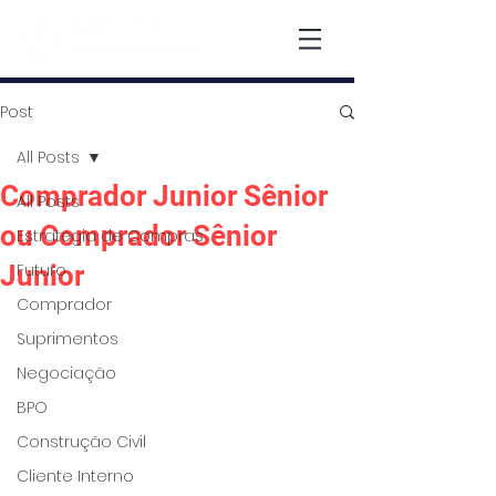
Post
All Posts
Comprador Junior Sênior
All Posts
ou Comprador Sênior
Estratégia de Compras
Junior
Futuro
Comprador
Suprimentos
Negociação
BPO
Construção Civil
Cliente Interno