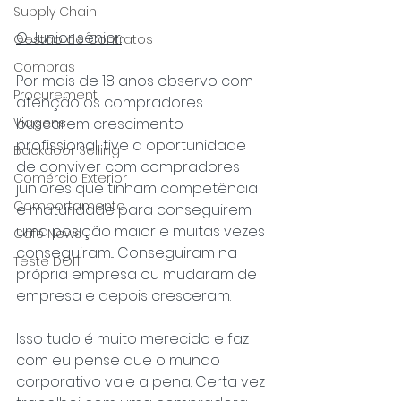
Supply Chain
O Junior sênior:
Gestão de Contratos
Compras
Por mais de 18 anos observo com 
Procurement
atenção os compradores 
buscarem crescimento 
Viagens
profissional, tive a oportunidade 
Backdoor Selling
de conviver com compradores 
Comércio Exterior
juniores que tinham competência 
Comportamento
e maturidade para conseguirem 
uma posição maior e muitas vezes 
Café News
conseguiram... Conseguiram na 
Teste DOIT
própria empresa ou mudaram de 
empresa e depois cresceram.
Isso tudo é muito merecido e faz 
com eu pense que o mundo 
corporativo vale a pena. Certa vez 