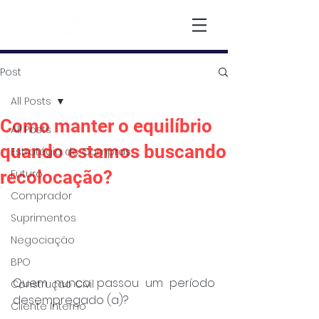
Post
All Posts
Como manter o equilíbrio
All Posts
quando estamos buscando
Estratégia de Compras
recolocação?
Futuro
Comprador
Suprimentos
Negociação
BPO
Quem nunca passou um período 
Construção Civil
desempregado (a)?
Cliente Interno