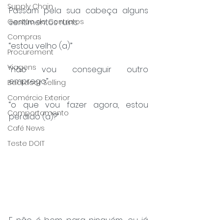
Supply Chain
Passam pela sua cabeça alguns 
Gestão de Contratos
sentimentos ruins:
Compras
“estou velho (a)”
Procurement
Viagens
“não vou conseguir outro 
emprego”
Backdoor Selling
Comércio Exterior
“o que vou fazer agora, estou 
Comportamento
perdido (a)?”
Café News
Teste DOIT